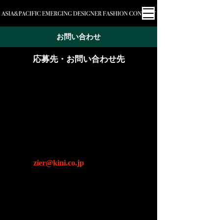
お問い合わせ
応募先・お問い合わせ先
〒170-0002
東京都豊島区巣鴨1-26-10 金イビル
一般社団法人
ファッションデザイナー育成推進協会
​アジア新鋭デザイナーファッションコンテスト
事務局
zier@kini.co.jp
担当：清水
電話の受付時間：9：00〜11：50
13：00〜17：00
（土・日・祝日を除く）