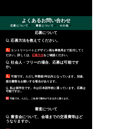
電話：03-6912-2179​
よくあるお問い合わせ
応募について
審査について
その他
​応募について
応募方法を教えてください。
Q.
A.
エントリーシートとデザイン画を事務局まで送付してく
ださい。詳しくは、
応募方法
をご確認ください。
社会人・フリーの場合、応募は可能です
Q.
か。
A.
可能です。ただし卒業後3年以内となっています。別途、
提出書類をお願いする場合があります。
Q.
私は留学生です。今は日本語学校に通っています。応募は
可能ですか。
A.
可能です。ただし、ご自身で製作ができる方に限ります。
審査について
審査会について、会場までの交通費等はど
Q.
うなりますか。